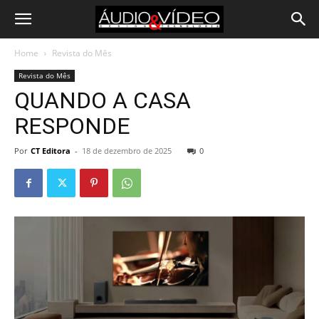
Home
Revista do Mês
Revista do Mês
QUANDO A CASA
RESPONDE
Por
CT Editora
-
18 de dezembro de 2025
0