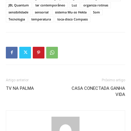
JBL Quantum
lar contemporâneo
Luz
organiza rotinas
sensibilidade
sensorial
sistema Mu-so Hekla
Som
Tecnologia
temperatura
toca-disco Compass
Artigo anterior
Próximo artigo
TV NA PALMA
CASA CONECTADA GANHA
VIDA