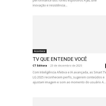
performance dos fones esportivos A JBL une
inovação e resistência...
Acontece
TV QUE ENTENDE VOCÊ
CT Editora
-
23 de dezembro de 2025
Com Inteligência Afetiva e IA avançada, as Smart T
LG 2025 reconhecem perfis, sugerem conteúdos e
ajustam imagem e som ao momento do usuário A...