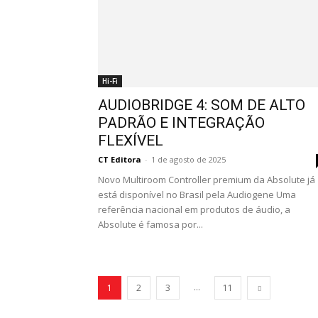
Hi-Fi
AUDIOBRIDGE 4: SOM DE ALTO
PADRÃO E INTEGRAÇÃO
FLEXÍVEL
CT Editora
-
1 de agosto de 2025
Novo Multiroom Controller premium da Absolute já
está disponível no Brasil pela Audiogene Uma
referência nacional em produtos de áudio, a
Absolute é famosa por...
...
1
2
3
11