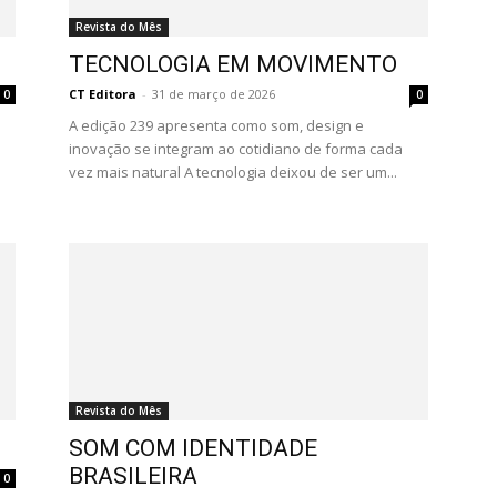
Revista do Mês
TECNOLOGIA EM MOVIMENTO
CT Editora
-
31 de março de 2026
0
0
A edição 239 apresenta como som, design e
inovação se integram ao cotidiano de forma cada
vez mais natural A tecnologia deixou de ser um...
Revista do Mês
SOM COM IDENTIDADE
BRASILEIRA
0