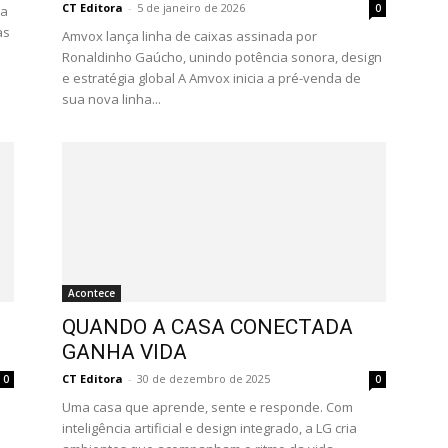
CT Editora
-
5 de janeiro de 2026
0
ia
as
Amvox lança linha de caixas assinada por
Ronaldinho Gaúcho, unindo potência sonora, design
e estratégia global A Amvox inicia a pré-venda de
sua nova linha...
Acontece
QUANDO A CASA CONECTADA
GANHA VIDA
CT Editora
-
30 de dezembro de 2025
0
0
Uma casa que aprende, sente e responde. Com
inteligência artificial e design integrado, a LG cria