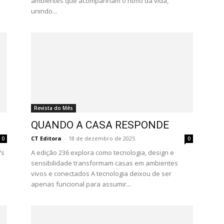
ambientes que acompanham o ritmo da vida,
unindo...
Revista do Mês
QUANDO A CASA RESPONDE
CT Editora
-
18 de dezembro de 2025
0
0
Vs
A edição 236 explora como tecnologia, design e
sensibilidade transformam casas em ambientes
vivos e conectados A tecnologia deixou de ser
apenas funcional para assumir...