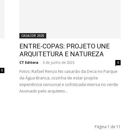
CASACOR 2025
ENTRE-COPAS: PROJETO UNE
ARQUITETURA E NATUREZA
CT Editora
-
6 de junho de 2025
0
0
Fotos: Rafael Renzo No casarão da Deca no Parque
da Água Branca, cozinha de estar propõe
experiência sensorial e sofisticada imersa no verde
Assinado pelo arquiteto...
Página 1 de 11