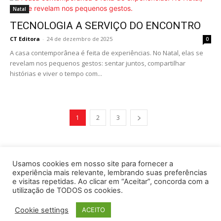
Natal
TECNOLOGIA A SERVIÇO DO ENCONTRO
CT Editora
-
24 de dezembro de 2025
0
A casa contemporânea é feita de experiências. No Natal, elas se
revelam nos pequenos gestos: sentar juntos, compartilhar
histórias e viver o tempo com...
1
2
3
Usamos cookies em nosso site para fornecer a
experiência mais relevante, lembrando suas preferências
e visitas repetidas. Ao clicar em “Aceitar”, concorda com a
utilização de TODOS os cookies.
Cookie settings
ACEITO
© © Copyright© CT EDITORA | Tel.: (11) 2068-7485 |
contato@revistaaudioevideo.com.br