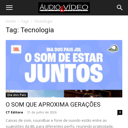
Home
Tags
Tecnologia
Tag: Tecnologia
Dia dos Pais
O SOM QUE APROXIMA GERAÇÕES
CT Editora
-
31 de julho de 2026
0
Caixas de som, soundbar e fone de ouvido estão entre as
sugestões da JBL para diferentes perfis, reunindo praticidade,