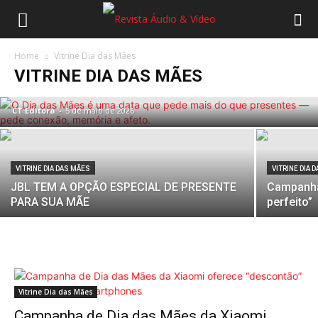
Home
Vitrine Dia das Mães
VITRINE DIA DAS MÃES
VITRINE DIA DAS MÃES
SOM QUE EMBALA AFETO
CT Editora
-
5 de maio de 2026
VITRINE DIA DAS MÃES
VITRINE DIA 
JBL TEM A OPÇÃO ESPECIAL DE PRESENTE
Campanha
PARA SUA MÃE
perfeito”
Vitrine Dia das Mães
Campanha de Dia das Mães da Xiaomi