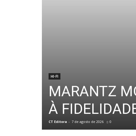
HI-FI
MARANTZ MO
À FIDELIDAD
CT Editora
-
7 de agosto de 2026
0