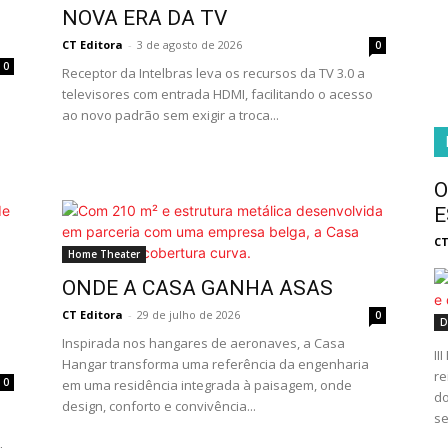
NOVA ERA DA TV
CT Editora
-
3 de agosto de 2026
0
0
Receptor da Intelbras leva os recursos da TV 3.0 a
televisores com entrada HDMI, facilitando o acesso
ao novo padrão sem exigir a troca...
O
E
CT
Home Theater
ONDE A CASA GANHA ASAS
CT Editora
-
29 de julho de 2026
0
D
Inspirada nos hangares de aeronaves, a Casa
II
Hangar transforma uma referência da engenharia
re
0
em uma residência integrada à paisagem, onde
do
design, conforto e convivência...
se