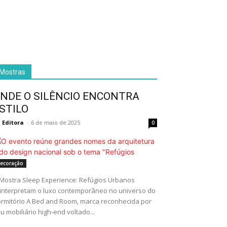
Mostras
NDE O SILÊNCIO ENCONTRA
STILO
 Editora
-
6 de maio de 2025
0
ecoração
I Mostra Sleep Experience: Refúgios Urbanos
interpretam o luxo contemporâneo no universo do
rmitório A Bed and Room, marca reconhecida por
u mobiliário high-end voltado...