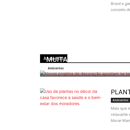
Brasil e g
conceito de
MUITA CALMA NESSA H
Ambientes
CT Editora
-
9 de julho de 2024
0
Ambientes
PLANT
Ambientes
Mais que m
relaxante 
Morar Mais 