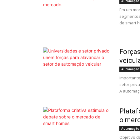
Automação
Em um mom
segmentos
de smart h
Forças
veicul
Automação
Importante
setor priv
A automaçã
Plataf
o mer
Automação
Objetivo d