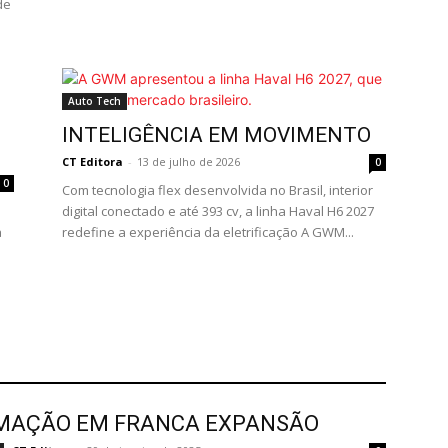
de
Auto Tech
INTELIGÊNCIA EM MOVIMENTO
CT Editora
-
13 de julho de 2026
0
0
Com tecnologia flex desenvolvida no Brasil, interior
digital conectado e até 393 cv, a linha Haval H6 2027
a
redefine a experiência da eletrificação A GWM...
MAÇÃO EM FRANCA EXPANSÃO