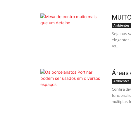
MUITO
Ambientes
Seja nas s
elegantes 
As...
Áreas 
Ambientes
Confira di
funcionali
múltiplas 