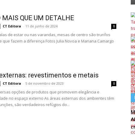
 MAIS QUE UM DETALHE
CT Editora
-
11 de junho de 2024
0
alas de estar ou nas varandas, mesas de centro são trunfos
e que fazem a diferença Fotos Julia Novoa e Mariana Camargo
externas: revestimentos e metais
CT Editora
-
5 de novembro de 2023
0
versas opções de produtos que promovem elegância e
dade no espaço externo As áreas externas dos ambientes têm
funções, são verdadeiros refúgios do...
M
A
CT