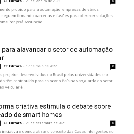
CT Editora
-
29 de janeiro de 2025
0
ento propício para a automação, empresas de vários
 seguem firmando parcerias e fusões para oferecer soluções
ome Por José Assunção...
 para alavancar o setor de automação
ar
CT Editora
-
17 de maio de 2022
0
s projetos desenvolvidos no Brasil pelas universidades e o
ado têm contribuído para colocar o País na vanguarda do setor
o veicular é...
orma criativa estimula o debate sobre
cado de smart homes
CT Editora
-
28 de dezembro de 2021
0
a iniciativa é democratizar o conceito das Casas Inteligentes no