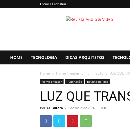
Entrar / Cadastrar
Áudio
&
Vídeo
HOME
TECNOLOGIA
DICAS ARQUITETOS
TECNOL
Home
Home Theater
Iluminação
LUZ QUE T
Home Theater
Iluminação
Revista do Mês
LUZ QUE TRA
Por
CT Editora
-
8 de maio de 2026
0