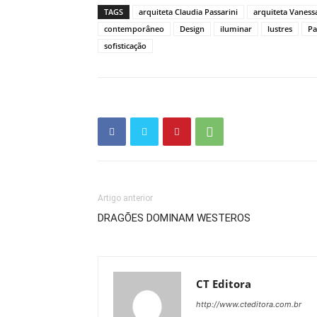
TAGS
arquiteta Claudia Passarini
arquiteta Vaness
contemporâneo
Design
iluminar
lustres
Pa
sofisticação
Artigo anterior
DRAGÕES DOMINAM WESTEROS
CT Editora
http://www.cteditora.com.br