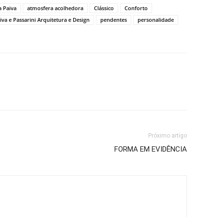
a Paiva
atmosfera acolhedora
Clássico
Conforto
iva e Passarini Arquitetura e Design
pendentes
personalidade
Próximo artigo
FORMA EM EVIDÊNCIA