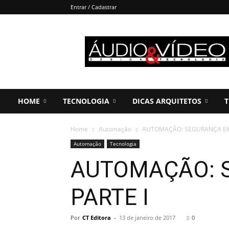
Entrar / Cadastrar
Áudio
&
Vídeo
HOME
TECNOLOGIA
DICAS ARQUITETOS
T
Home
Automação
AUTOMAÇÃO: SEGURANÇA EM 
Automação
Tecnologia
AUTOMAÇÃO: S
PARTE I
Por
CT Editora
-
13 de janeiro de 2017
0