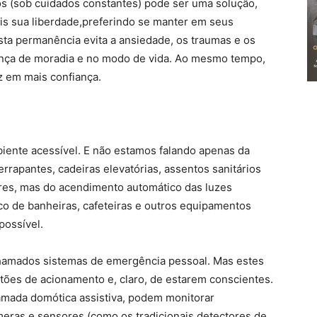
sos (sob cuidados constantes) pode ser uma solução,
is sua liberdade,preferindo se manter em seus
Esta permanência evita a ansiedade, os traumas e os
nça de moradia e no modo de vida. Ao mesmo tempo,
z em mais confiança.
mbiente acessível. E não estamos falando apenas da
errapantes, cadeiras elevatórias, assentos sanitários
res, mas do acendimento automático das luzes
co de banheiras, cafeteiras e outros equipamentos
possível.
chamados sistemas de emergência pessoal. Mas estes
ões de acionamento e, claro, de estarem conscientes.
amada domótica assistiva, podem monitorar
meras e sensores (como os tradicionais detectores de