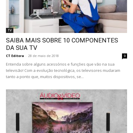
TV
SAIBA MAIS SOBRE 10 COMPONENTES
DA SUA TV
CT Editora
-
28 de maio de 2018
0
Entenda sobre alguns acessórios e funções que vão na sua
televisão! Com a evolução tecnológica, os televisores mudaram
tanto a ponto que, muitos dispositivos, se...