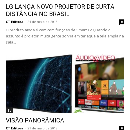
LG LANÇA NOVO PROJETOR DE CURTA
DISTÂNCIA NO BRASIL
CT Editora
-
24 de maio de 2018
0
O produto ainda é vem com funções de Smart TV Quando o
assunto é projetor, muita gente sonha em ter aquela tela ampla na
sala...
TV
VISÃO PANORÂMICA
CT Editora
-
21 de maio de 2018
0