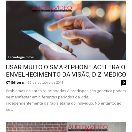
Tecnologia móvel
USAR MUITO O SMARTPHONE ACELERA O
ENVELHECIMENTO DA VISÃO, DIZ MÉDICO
CT Editora
-
30 de outubro de 2018
0
Problemas oculares relacionados à predisposição genética podem
se manifestar em diferentes períodos da vida,
independentemente da faixa etária do indivíduo. No entanto, ao
se...