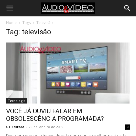
Home
Tags
Televisão
Tag: televisão
Tecnologia
VOCÊ JÁ OUVIU FALAR EM
OBSOLESCÊNCIA PROGRAMADA?
CT Editora
-
20 de janeiro de 2019
0
Descubra porque o tempo de vida dos seus aparelhos está cada