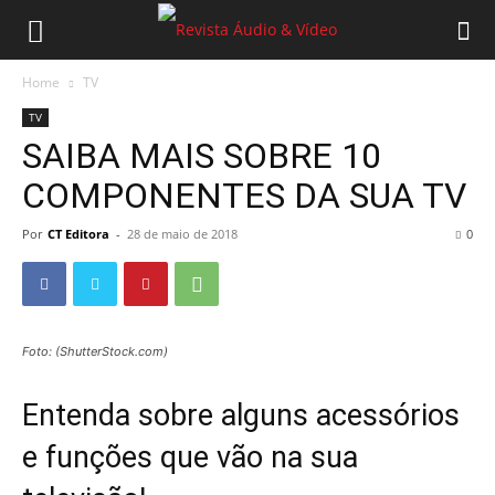
Home
TV
TV
SAIBA MAIS SOBRE 10
COMPONENTES DA SUA TV
Por
CT Editora
-
28 de maio de 2018
0
Foto: (ShutterStock.com)
Entenda sobre alguns acessórios
e funções que vão na sua