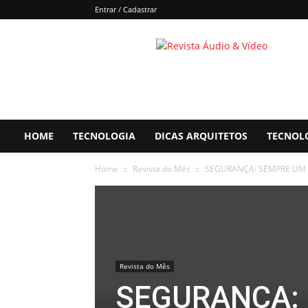
Entrar / Cadastrar
Áudio
&
Vídeo
HOME
TECNOLOGIA
DICAS ARQUITETOS
TECNOL
Home
Revista do Mês
SEGURANÇA: SEMPRE UM
Revista do Mês
SEGURANÇA: