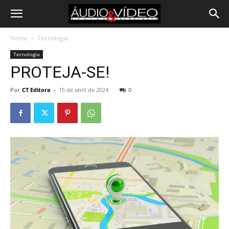
Home
Tecnologia
Tecnologia
PROTEJA-SE!
Por
CT Editora
-
15 de abril de 2024
0