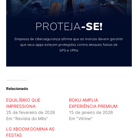
Relacionado
EQUILÍBRIO QUE
ROKU AMPLIA
IMPRESSIONA
EXPERIÊNCIA PREMIUM
25 de fevereiro de 2026
15 de janeiro de 2026
Em "Revista do Mês"
Em "Vitrine"
LG XBOOM DOMINA AS
FESTAS