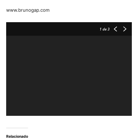
www.brunogap.com
1
de 3
Relacionado