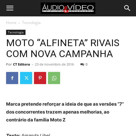
Home
Tecnologia
Tecnologia
MOTO “ALFINETA” RIVAIS
COM NOVA CAMPANHA
Por
CT Editora
-
23 de novembro de 2016
0
Marca pretende reforçar a ideia de que as versões “7”
dos concorrentes trazem apenas melhorias, ao
contrário da família Moto Z
Texto:
Amanda Libel