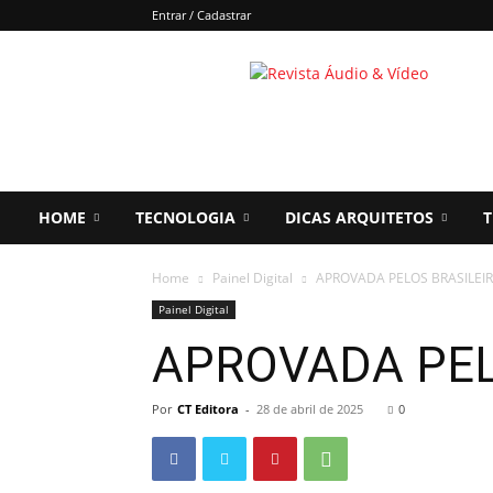
Entrar / Cadastrar
Áudio
&
Vídeo
HOME
TECNOLOGIA
DICAS ARQUITETOS
T
Home
Painel Digital
APROVADA PELOS BRASILEI
Painel Digital
APROVADA PEL
Por
CT Editora
-
28 de abril de 2025
0