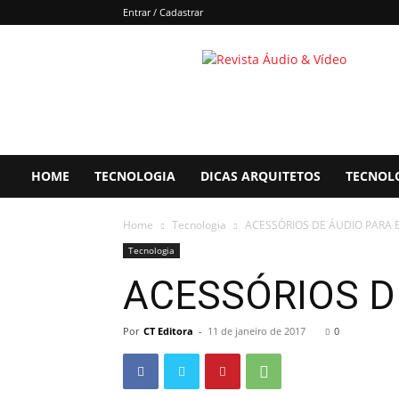
Entrar / Cadastrar
Áudio
&
Vídeo
HOME
TECNOLOGIA
DICAS ARQUITETOS
TECNOL
Home
Tecnologia
ACESSÓRIOS DE ÁUDIO PARA
Tecnologia
ACESSÓRIOS D
Por
CT Editora
-
11 de janeiro de 2017
0