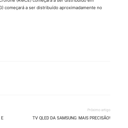
crofone (RMCE) começará a ser distribuído em
TG) começará a ser distribuído aproximadamente no
Próximo artigo
 E
TV QLED DA SAMSUNG: MAIS PRECISÃO!