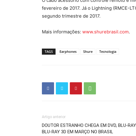
O cabo acessório com controle remoto e mi
fevereiro de 2017. Já o Lightning (RMCE-L
segundo trimestre de 2017.
Mais informações:
www.shurebrasil.com
.
TAGS
Earphones
Shure
Tecnologia
Artigo anterior
DOUTOR ESTRANHO CHEGA EM DVD, BLU-RAY
BLU-RAY 3D EM MARÇO NO BRASIL