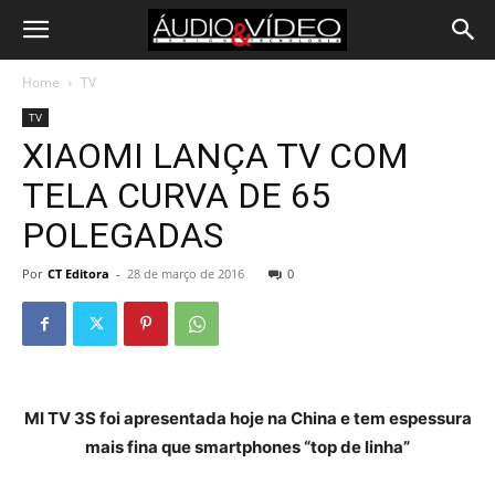
Home
TV
TV
XIAOMI LANÇA TV COM
TELA CURVA DE 65
POLEGADAS
Por
CT Editora
-
28 de março de 2016
0
MI TV 3S foi apresentada hoje na China e tem espessura
mais fina que smartphones “top de linha”