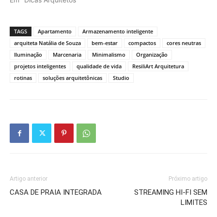
TAGS
Apartamento
Armazenamento inteligente
arquiteta Natália de Souza
bem-estar
compactos
cores neutras
Iluminação
Marcenaria
Minimalismo
Organização
projetos inteligentes
qualidade de vida
ResiliArt Arquitetura
rotinas
soluções arquitetônicas
Studio
Artigo anterior
Próximo artigo
CASA DE PRAIA INTEGRADA
STREAMING HI-FI SEM
LIMITES