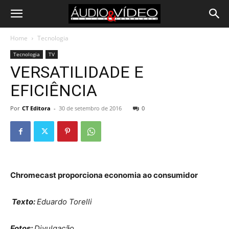
Home
Tecnologia
Tecnologia
TV
VERSATILIDADE E
EFICIÊNCIA
Por
CT Editora
-
30 de setembro de 2016
0
Chromecast proporciona economia ao consumidor
Texto:
Eduardo Torelli
Fotos:
Divulgação