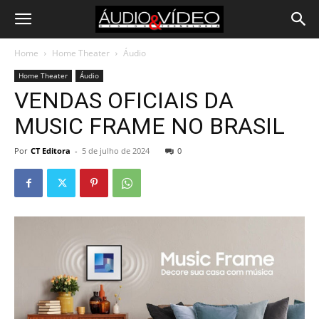
Home
Home Theater
Áudio
Home Theater
Áudio
VENDAS OFICIAIS DA
MUSIC FRAME NO BRASIL
Por
CT Editora
-
5 de julho de 2024
0