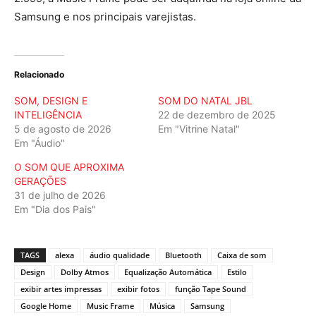
Samsung e nos principais varejistas.
Relacionado
SOM, DESIGN E
SOM DO NATAL JBL
INTELIGÊNCIA
22 de dezembro de 2025
5 de agosto de 2026
Em "Vitrine Natal"
Em "Áudio"
O SOM QUE APROXIMA
GERAÇÕES
31 de julho de 2026
Em "Dia dos Pais"
TAGS
alexa
áudio qualidade
Bluetooth
Caixa de som
Design
Dolby Atmos
Equalização Automática
Estilo
exibir artes impressas
exibir fotos
função Tape Sound
Google Home
Music Frame
Música
Samsung