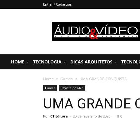
Entrar / Cadastrar
Áudio
&
Vídeo
HOME
TECNOLOGIA
DICAS ARQUITETOS
TECNOL
Home
Games
UMA GRANDE CONQUISTA
Games
Revista do Mês
UMA GRANDE 
Por
CT Editora
-
20 de fevereiro de 2025
0