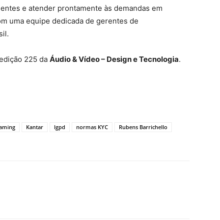
icientes e atender prontamente às demandas em
m uma equipe dedicada de gerentes de
il.
a edição 225 da
Áudio & Vídeo – Design e Tecnologia
.
aming
Kantar
lgpd
normas KYC
Rubens Barrichello