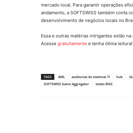
mercado local. Para garantir operações ef
andamento, a SOFTSWISS também conta co
desenvolvimento de negócios locais no Bras
Essa e outras matérias intrigantes estão n
Acesse
gratuitamente
e tenha ótima leitura!
TAGS
AML
auditorias de sistemas TI
hub
iG
SOFTSWISS Game Aggregator
testes RNG