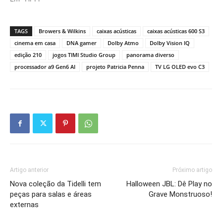
TAGS
Browers & Wilkins
caixas acústicas
caixas acústicas 600 S3
cinema em casa
DNA gamer
Dolby Atmo
Dolby Vision IQ
edição 210
jogos TIMI Studio Group
panorama diverso
processador a9 Gen6 AI
projeto Patricia Penna
TV LG OLED evo C3
Artigo anterior
Próximo artigo
Nova coleção da Tidelli tem
Halloween JBL: Dê Play no
peças para salas e áreas
Grave Monstruoso!
externas