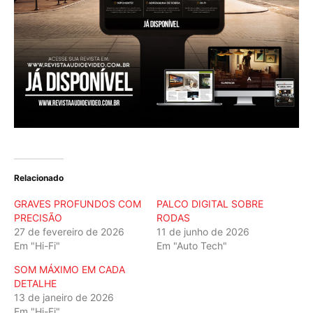
Relacionado
GRAVES PROFUNDOS COM
PALCO DIGITAL SOBRE
PRECISÃO
RODAS
27 de fevereiro de 2026
11 de junho de 2026
Em "Hi-Fi"
Em "Auto Tech"
SOM MÁXIMO EM CADA
DETALHE
13 de janeiro de 2026
Em "Hi-Fi"