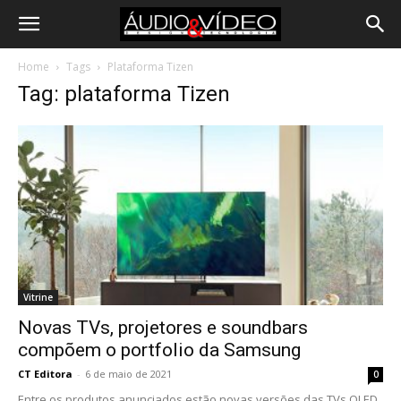
Home
Tags
Plataforma Tizen
Tag: plataforma Tizen
Vitrine
Novas TVs, projetores e soundbars
compõem o portfolio da Samsung
CT Editora
-
6 de maio de 2021
0
Entre os produtos anunciados estão novas versões das TVs QLED,