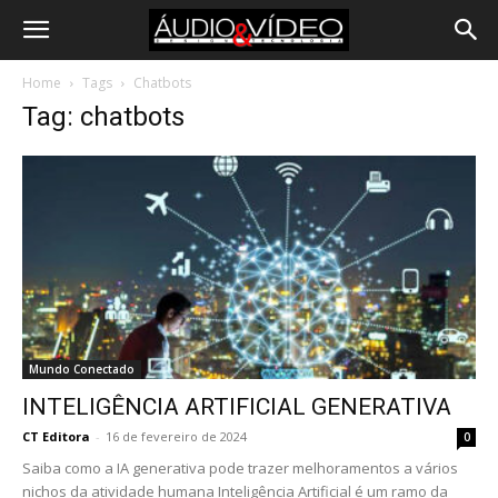
Home
Tags
Chatbots
Tag: chatbots
Mundo Conectado
INTELIGÊNCIA ARTIFICIAL GENERATIVA
CT Editora
-
16 de fevereiro de 2024
0
Saiba como a IA generativa pode trazer melhoramentos a vários
nichos da atividade humana Inteligência Artificial é um ramo da