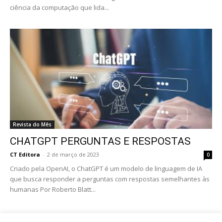
ciência da computação que lida...
Revista do Mês
CHATGPT PERGUNTAS E RESPOSTAS
CT Editora
-
2 de março de 2023
0
Criado pela OpenAI, o ChatGPT é um modelo de linguagem de IA
que busca responder a perguntas com respostas semelhantes às
humanas Por Roberto Blatt...