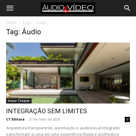
Home
Tags
Áudio
Tag: Áudio
Home Theater
INTEGRAÇÃO SEM LIMITES
CT Editora
-
27 de maio de 2026
0
Arquitetura transparente, automação e audiovisual integrado
transformam a casa em uma experiência fluida e acolhedora