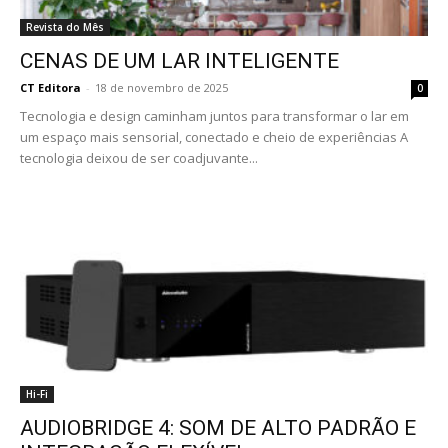
Revista do Mês
CENAS DE UM LAR INTELIGENTE
CT Editora
-
18 de novembro de 2025
0
Tecnologia e design caminham juntos para transformar o lar em
um espaço mais sensorial, conectado e cheio de experiências A
tecnologia deixou de ser coadjuvante...
Hi-Fi
AUDIOBRIDGE 4: SOM DE ALTO PADRÃO E