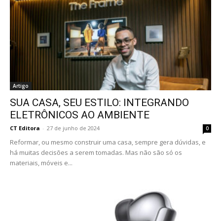
Artigo
SUA CASA, SEU ESTILO: INTEGRANDO
ELETRÔNICOS AO AMBIENTE
CT Editora
-
27 de junho de 2024
0
Reformar, ou mesmo construir uma casa, sempre gera dúvidas, e
há muitas decisões a serem tomadas. Mas não são só os
materiais, móveis e...