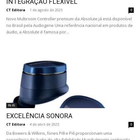
INTEGRAÇÃO FLEXÍVEL
CT Editora
-
1 de agosto de 2025
0
Novo Multiroom Controller premium da Absolute já está disponível
no Brasil pela Audiogene Uma referência nacional em produtos de
áudio, a Absolute é famosa por...
Hi-Fi
EXCELÊNCIA SONORA
CT Editora
-
4 de abril de 2025
0
Da Bowers & Wilkins, fones Pi8 e Pi6 proporcionam uma
experiência de áudio de alta fidelidade Mundialmente conhecida