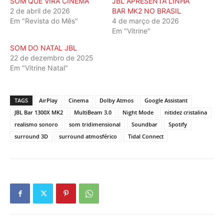
SOM QUE VIRA CINEMA
JBL APRESENTA LINHA
2 de abril de 2026
BAR MK2 NO BRASIL
Em "Revista do Mês"
4 de março de 2026
Em "Vitrine"
SOM DO NATAL JBL
22 de dezembro de 2025
Em "Vitrine Natal"
TAGS
AirPlay
Cinema
Dolby Atmos
Google Assistant
JBL Bar 1300X MK2
MultiBeam 3.0
Night Mode
nitidez cristalina
realismo sonoro
som tridimensional
Soundbar
Spotify
surround 3D
surround atmosférico
Tidal Connect