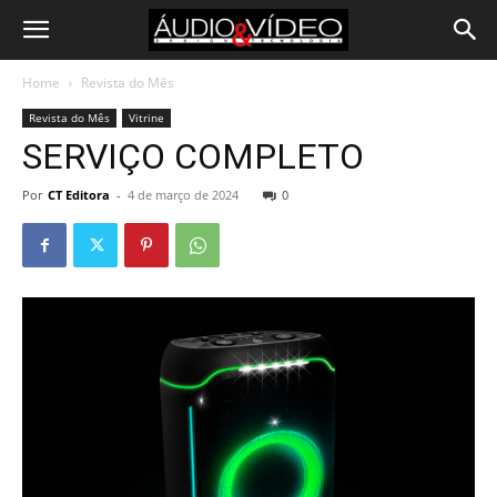
Home
Revista do Mês
Revista do Mês
Vitrine
SERVIÇO COMPLETO
Por
CT Editora
-
4 de março de 2024
0