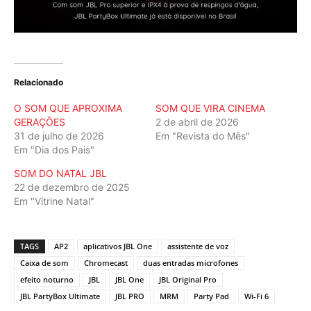
Relacionado
O SOM QUE APROXIMA
SOM QUE VIRA CINEMA
GERAÇÕES
2 de abril de 2026
31 de julho de 2026
Em "Revista do Mês"
Em "Dia dos Pais"
SOM DO NATAL JBL
22 de dezembro de 2025
Em "Vitrine Natal"
TAGS
AP2
aplicativos JBL One
assistente de voz
Caixa de som
Chromecast
duas entradas microfones
efeito noturno
JBL
JBL One
JBL Original Pro
JBL PartyBox Ultimate
JBL PRO
MRM
Party Pad
Wi-Fi 6