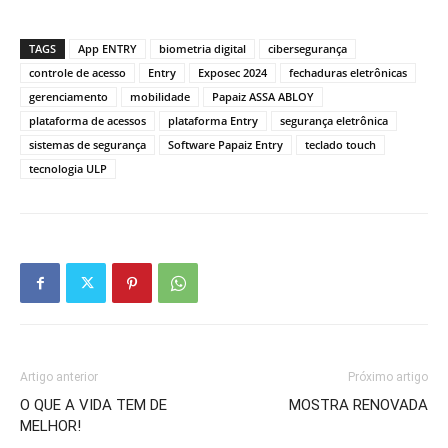
TAGS
App ENTRY
biometria digital
cibersegurança
controle de acesso
Entry
Exposec 2024
fechaduras eletrônicas
gerenciamento
mobilidade
Papaiz ASSA ABLOY
plataforma de acessos
plataforma Entry
segurança eletrônica
sistemas de segurança
Software Papaiz Entry
teclado touch
tecnologia ULP
Artigo anterior
Próximo artigo
O QUE A VIDA TEM DE
MOSTRA RENOVADA
MELHOR!