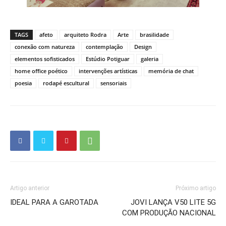
TAGS
afeto
arquiteto Rodra
Arte
brasilidade
conexão com natureza
contemplação
Design
elementos sofisticados
Estúdio Potiguar
galeria
home office poético
intervenções artísticas
memória de chat
poesia
rodapé escultural
sensoriais
Artigo anterior
Próximo artigo
IDEAL PARA A GAROTADA
JOVI LANÇA V50 LITE 5G
COM PRODUÇÃO NACIONAL