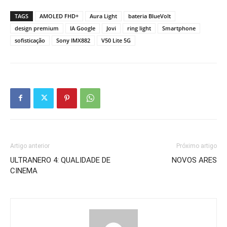
TAGS
AMOLED FHD+
Aura Light
bateria BlueVolt
design premium
IA Google
Jovi
ring light
Smartphone
sofisticação
Sony IMX882
V50 Lite 5G
Artigo anterior
Próximo artigo
ULTRANERO 4: QUALIDADE DE
NOVOS ARES
CINEMA