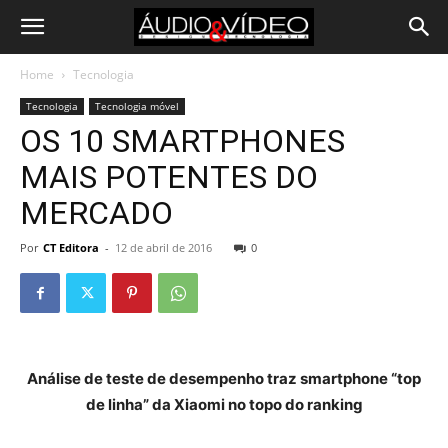
Home
Tecnologia
Tecnologia
Tecnologia móvel
OS 10 SMARTPHONES
MAIS POTENTES DO
MERCADO
Por
CT Editora
-
12 de abril de 2016
0
Análise de teste de desempenho traz smartphone “top
de linha” da Xiaomi no topo do ranking