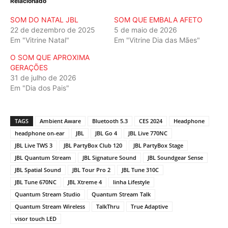
Relacionado
SOM DO NATAL JBL
SOM QUE EMBALA AFETO
22 de dezembro de 2025
5 de maio de 2026
Em "Vitrine Natal"
Em "Vitrine Dia das Mães"
O SOM QUE APROXIMA
GERAÇÕES
31 de julho de 2026
Em "Dia dos Pais"
TAGS
Ambient Aware
Bluetooth 5.3
CES 2024
Headphone
headphone on-ear
JBL
JBL Go 4
JBL Live 770NC
JBL Live TWS 3
JBL PartyBox Club 120
JBL PartyBox Stage
JBL Quantum Stream
JBL Signature Sound
JBL Soundgear Sense
JBL Spatial Sound
JBL Tour Pro 2
JBL Tune 310C
JBL Tune 670NC
JBL Xtreme 4
linha Lifestyle
Quantum Stream Studio
Quantum Stream Talk
Quantum Stream Wireless
TalkThru
True Adaptive
visor touch LED