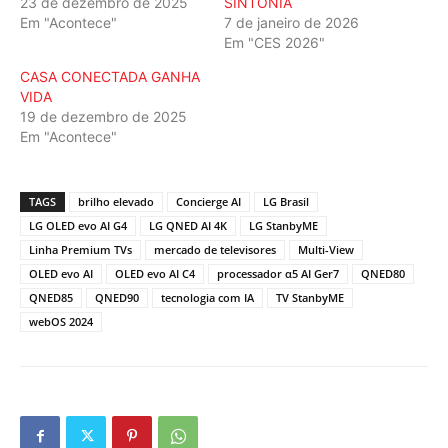
23 de dezembro de 2025
SINTONIA
Em "Acontece"
7 de janeiro de 2026
Em "CES 2026"
CASA CONECTADA GANHA
VIDA
19 de dezembro de 2025
Em "Acontece"
TAGS
brilho elevado
Concierge AI
LG Brasil
LG OLED evo AI G4
LG QNED AI 4K
LG StanbyME
Linha Premium TVs
mercado de televisores
Multi-View
OLED evo AI
OLED evo AI C4
processador α5 AI Ger7
QNED80
QNED85
QNED90
tecnologia com IA
TV StanbyME
webOS 2024