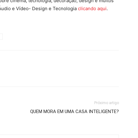
obre cinema, tecnologia, decoração, design e muitos
 Áudio e Vídeo- Design e Tecnologia
clicando aqui
.
Próximo artigo
QUEM MORA EM UMA CASA INTELIGENTE?