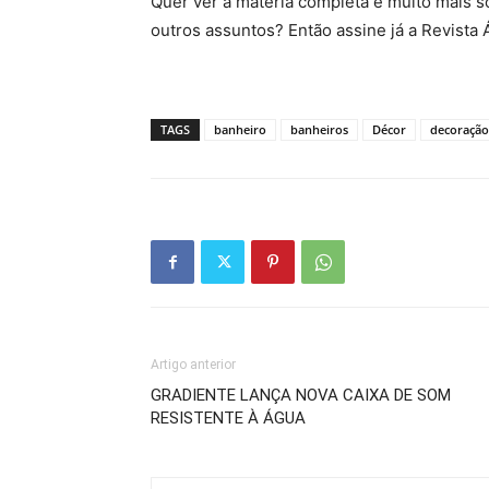
Quer ver a matéria completa e muito mais s
outros assuntos? Então assine já a Revista
TAGS
banheiro
banheiros
Décor
decoração
Artigo anterior
GRADIENTE LANÇA NOVA CAIXA DE SOM
RESISTENTE À ÁGUA