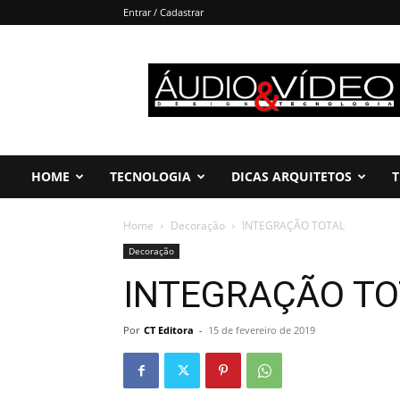
Entrar / Cadastrar
Áudio
&
Vídeo
HOME
TECNOLOGIA
DICAS ARQUITETOS
T
Home
Decoração
INTEGRAÇÃO TOTAL
Decoração
INTEGRAÇÃO TO
Por
CT Editora
-
15 de fevereiro de 2019