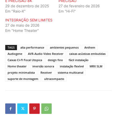
E PRECISÃO 8K
PRECISÃO
29 de dezembro de 2025
27 de fevereiro de 2026
Em "Raio-X"
Em "Hi-Fi"
INTEGRAÇÃO SEM LIMITES
27 de maio de 2026
Em "Home Theater"
TAGS
alta performance
ambientes pequenos
Anthem
Audiogene
AVR-Audio Video Receiver
caixas acústicas embutidas
Caixas CI-FI Focal Utopica
design fino
fácil instalação
Home theater
imersão sonora
instalação flexível
MRX SLM
projeto minimalista
Receiver
sistema multicanal
suporte de montagem
ultracompacto