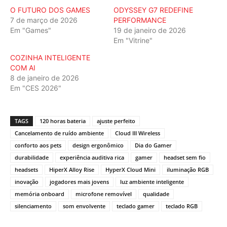
O FUTURO DOS GAMES
ODYSSEY G7 REDEFINE
7 de março de 2026
PERFORMANCE
Em "Games"
19 de janeiro de 2026
Em "Vitrine"
COZINHA INTELIGENTE
COM AI
8 de janeiro de 2026
Em "CES 2026"
TAGS
120 horas bateria
ajuste perfeito
Cancelamento de ruído ambiente
Cloud III Wireless
conforto aos pets
design ergonômico
Dia do Gamer
durabilidade
experiência auditiva rica
gamer
headset sem fio
headsets
HiperX Alloy Rise
HyperX Cloud Mini
iluminação RGB
inovação
jogadores mais jovens
luz ambiente inteligente
memória onboard
microfone removível
qualidade
silenciamento
som envolvente
teclado gamer
teclado RGB