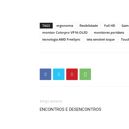
TAGS
ergonomia
flexibilidade
Full HD
Gam
monitor Colorpro VP16-OLED
monitores portáteis
tecnologia AMD FreeSync
tela sensível toque
Touch
Artigo anterior
ENCONTROS E DESENCONTROS