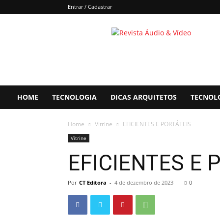
Entrar / Cadastrar
Áudio
&
Vídeo
HOME
TECNOLOGIA
DICAS ARQUITETOS
TECNOL
Home
Vitrine
EFICIENTES E PORTÁTEIS
Vitrine
EFICIENTES E 
Por
CT Editora
-
4 de dezembro de 2023
0