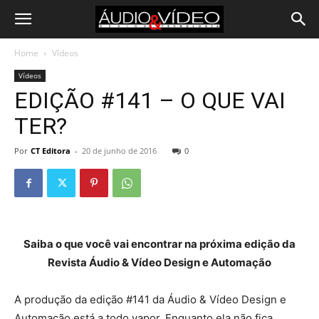
Home
Vídeos
Vídeos
EDIÇÃO #141 – O QUE VAI
TER?
Por
CT Editora
-
20 de junho de 2016
0
Saiba o que você vai encontrar na próxima edição da
Revista Áudio & Vídeo Design e Automação
A produção da edição #141 da Áudio & Vídeo Design e
Automação está a todo vapor. Enquanto ela não fica