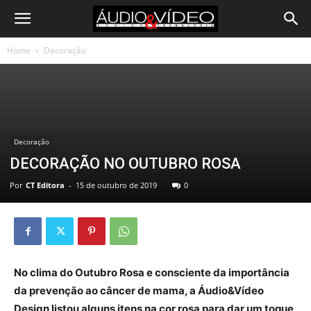
Home
Decoração
Decoração
DECORAÇÃO NO OUTUBRO ROSA
Por
CT Editora
-
15 de outubro de 2019
0
No clima do Outubro Rosa e consciente da importância
da prevenção ao câncer de mama, a Áudio&Vídeo
Design listou alguns itens na cor rosa para dar um toque