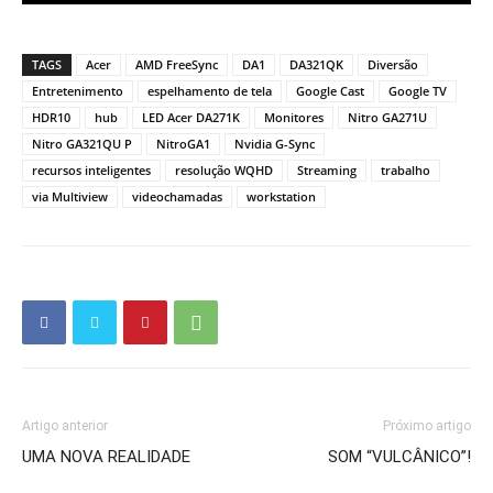
TAGS
Acer
AMD FreeSync
DA1
DA321QK
Diversão
Entretenimento
espelhamento de tela
Google Cast
Google TV
HDR10
hub
LED Acer DA271K
Monitores
Nitro GA271U
Nitro GA321QU P
NitroGA1
Nvidia G-Sync
recursos inteligentes
resolução WQHD
Streaming
trabalho
via Multiview
videochamadas
workstation
Artigo anterior
Próximo artigo
UMA NOVA REALIDADE
SOM “VULCÂNICO”!