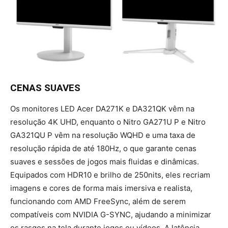
CENAS SUAVES
Os monitores LED Acer DA271K e DA321QK vêm na
resolução 4K UHD, enquanto o Nitro GA271U P e Nitro
GA321QU P vêm na resolução WQHD e uma taxa de
resolução rápida de até 180Hz, o que garante cenas
suaves e sessões de jogos mais fluidas e dinâmicas.
Equipados com HDR10 e brilho de 250nits, eles recriam
imagens e cores de forma mais imersiva e realista,
funcionando com AMD FreeSync, além de serem
compatíveis com NVIDIA G-SYNC, ajudando a minimizar
os rasgos na tela durante jogos ou vídeos. A latência