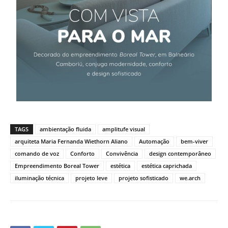
TAGS
ambientação fluida
amplitufe visual
arquiteta Maria Fernanda Wiethorn Aliano
Automação
bem-viver
comando de voz
Conforto
Convivência
design contemporâneo
Empreendimento Boreal Tower
estética
estética caprichada
iluminação técnica
projeto leve
projeto sofisticado
we.arch