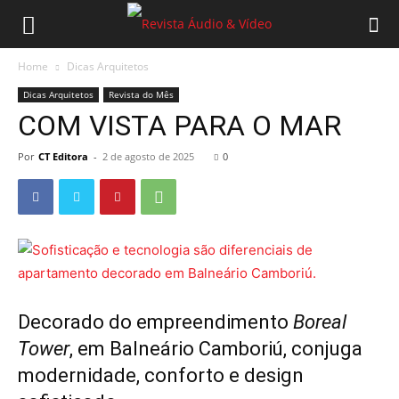
Home
Dicas Arquitetos
Dicas Arquitetos
Revista do Mês
COM VISTA PARA O MAR
Por
CT Editora
-
2 de agosto de 2025
0
Decorado do empreendimento
Boreal
Tower
, em Balneário Camboriú, conjuga
modernidade, conforto e design