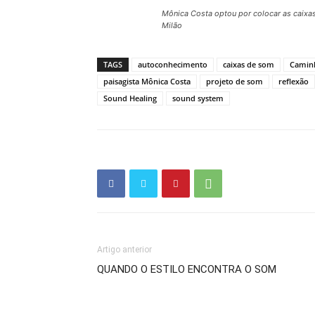
Mônica Costa optou por colocar as caixa
Milão
TAGS
autoconhecimento
caixas de som
Camin
paisagista Mônica Costa
projeto de som
reflexão
Sound Healing
sound system
Artigo anterior
QUANDO O ESTILO ENCONTRA O SOM