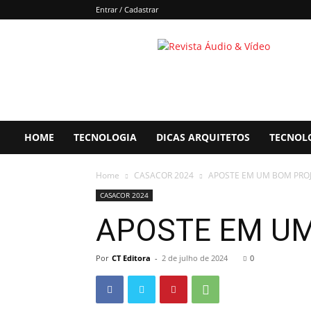
Entrar / Cadastrar
Áudio
&
Vídeo
HOME
TECNOLOGIA
DICAS ARQUITETOS
TECNOL
Home
CASACOR 2024
APOSTE EM UM BOM PRO
CASACOR 2024
APOSTE EM U
Por
CT Editora
-
2 de julho de 2024
0