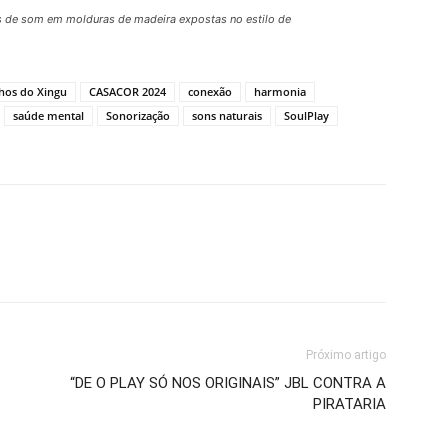
s de som em molduras de madeira expostas no estilo de
hos do Xingu
CASACOR 2024
conexão
harmonia
saúde mental
Sonorização
sons naturais
SoulPlay
Próximo artigo
“DE O PLAY SÓ NOS ORIGINAIS” JBL CONTRA A
PIRATARIA