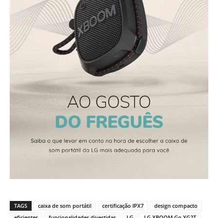
TAGS
caixa de som portátil
certificação IPX7
design compacto
eficientes
funcionalidades divertidas
LG
LG XBOOM Go XG2T