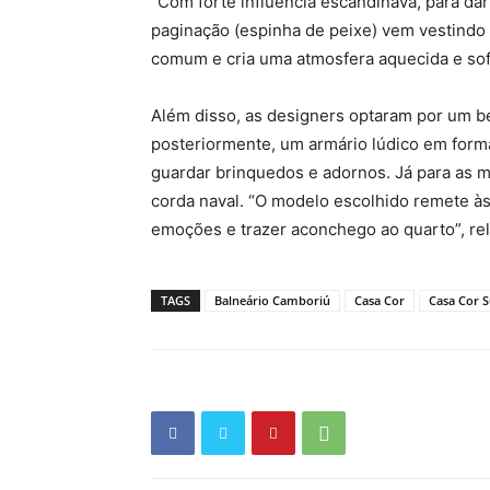
“Com forte influência escandinava, para dar 
paginação (espinha de peixe) vem vestindo 
comum e cria uma atmosfera aquecida e sofi
Além disso, as designers optaram por um b
posteriormente, um armário lúdico em form
guardar brinquedos e adornos. Já para as m
corda naval. “O modelo escolhido remete à
emoções e trazer aconchego ao quarto”, re
TAGS
Balneário Camboriú
Casa Cor
Casa Cor 