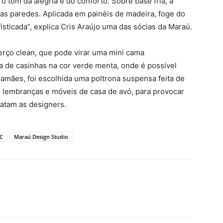
o tom da alegria e do conforto. Sobre base fria, a
as paredes. Aplicada em painéis de madeira, foge do
sticada”, explica Cris Araújo uma das sócias da Maraú.
erço clean, que pode virar uma mini cama
a de casinhas na cor verde menta, onde é possível
amães, foi escolhida uma poltrona suspensa feita de
s lembranças e móveis de casa de avó, para provocar
latam as designers.
SC
Maraú Design Studio