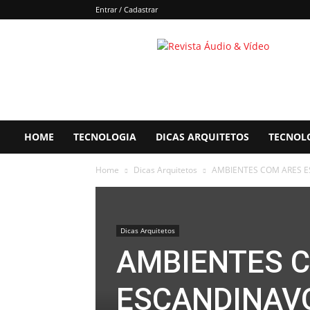
Entrar / Cadastrar
Áudio
&
Vídeo
HOME
TECNOLOGIA
DICAS ARQUITETOS
TECNOL
Home
Dicas Arquitetos
AMBIENTES COM ARES E
Dicas Arquitetos
AMBIENTES 
ESCANDINAV