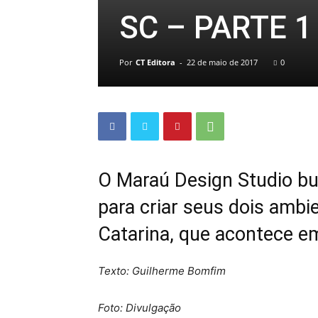
SC – PARTE 1
Por
CT Editora
-
22 de maio de 2017
0
O Maraú Design Studio bu
para criar seus dois ambi
Catarina, que acontece e
Texto: Guilherme Bomfim
Foto: Divulgação