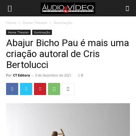
Home
Home Theater
Iluminação
Home Theater
Iluminação
Abajur Bicho Pau é mais uma
criação autoral de Cris
Bertolucci
Por
CT Editora
-
3 de dezembro de 2021
0