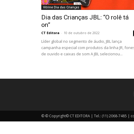
Vitrine Dia das Crianças
Dia das Crianças JBL: “O rolê tá
on”
CT Editora
-
10 de outubro de 2022
Líder global no segmento de áudio, JBL lança
campanha especial com produtos da linha JR, fone
de ouvido e caixas de som A JBL selecionou...
© © Copyright© CT EDITORA | Tel.: (11) 2068-7485 | 