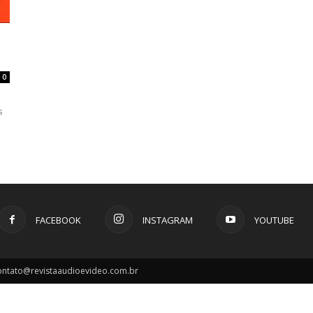
0
s
FACEBOOK
INSTAGRAM
YOUTUBE
contato@revistaaudioevideo.com.br