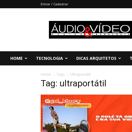
Entrar / Cadastrar
Áudio
&
Vídeo
HOME
TECNOLOGIA
DICAS ARQUITETOS
Home
Tags
Ultraportátil
Tag: ultraportátil