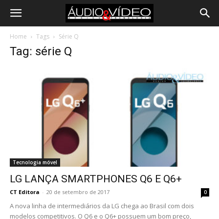
Home
Tags
Série Q
Tag: série Q
Tecnologia móvel
LG LANÇA SMARTPHONES Q6 E Q6+
CT Editora
-
20 de setembro de 2017
0
A nova linha de intermediários da LG chega ao Brasil com dois
modelos competitivos. O Q6 e o Q6+ possuem um bom preço,