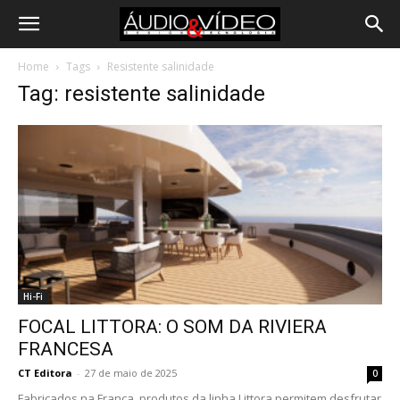
Home
Tags
Resistente salinidade
Tag: resistente salinidade
Hi-Fi
FOCAL LITTORA: O SOM DA RIVIERA
FRANCESA
CT Editora
-
27 de maio de 2025
0
Fabricados na França, produtos da linha Littora permitem desfrutar