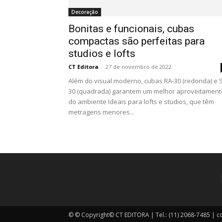
Decoração
Bonitas e funcionais, cubas
compactas são perfeitas para
studios e lofts
CT Editora
-
27 de novembro de 2022
Além do visual moderno, cubas RA-30 (redonda) e 
30 (quadrada) garantem um melhor aproveitament
do ambiente Ideais para lofts e studios, que têm
metragens menores...
© © Copyright© CT EDITORA | Tel.: (11) 2068-7485 | 