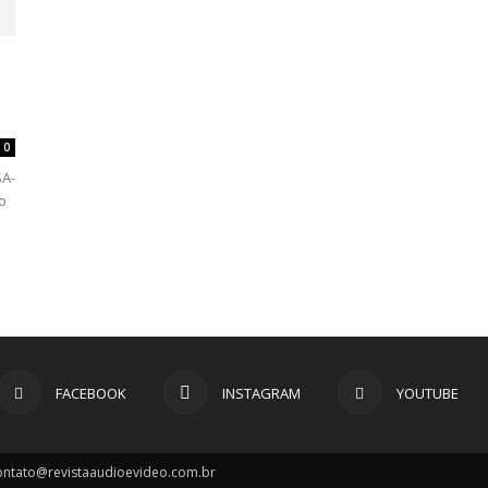
0
SA-
o
FACEBOOK
INSTAGRAM
YOUTUBE
contato@revistaaudioevideo.com.br