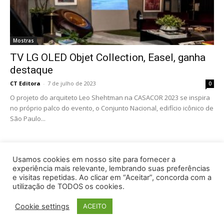
Mostras
TV LG OLED Objet Collection, Easel, ganha
destaque
CT Editora
-
7 de julho de 2023
0
O projeto do arquiteto Leo Shehtman na CASACOR 2023 se inspira
no próprio palco do evento, o Conjunto Nacional, edifício icônico de
São Paulo...
Usamos cookies em nosso site para fornecer a
experiência mais relevante, lembrando suas preferências
e visitas repetidas. Ao clicar em “Aceitar”, concorda com a
utilização de TODOS os cookies.
Cookie settings
ACEITO
© © Copyright© CT EDITORA | Tel.: (11) 2068-7485 |
contato@revistaaudioevideo.com.br