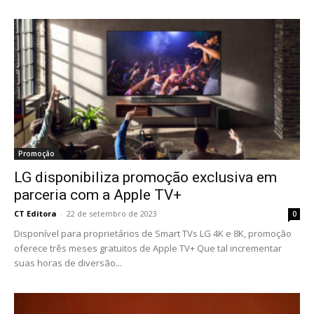
Promoção
LG disponibiliza promoção exclusiva em
parceria com a Apple TV+
CT Editora
-
22 de setembro de 2023
0
Disponível para proprietários de Smart TVs LG 4K e 8K, promoção
oferece três meses gratuitos de Apple TV+ Que tal incrementar
suas horas de diversão...