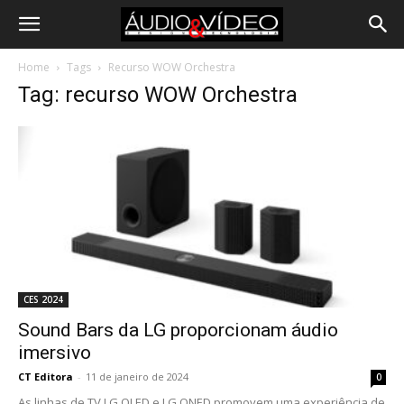
Home
Tags
Recurso WOW Orchestra
Tag: recurso WOW Orchestra
CES 2024
Sound Bars da LG proporcionam áudio
imersivo
CT Editora
-
11 de janeiro de 2024
0
As linhas de TV LG OLED e LG QNED promovem uma experiência de