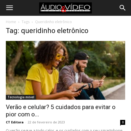
Home
Tags
Queridinho eletrônico
Tag: queridinho eletrônico
Tecnologia móvel
Verão e celular? 5 cuidados para evitar o
pior com o...
CT Editora
-
22 de fevereiro de 2023
0
O verão segue a todo calor, e os cuidados com o seu smartphone